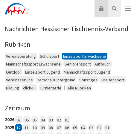
Zum
Login
Suche
Inhalt
Nav
springen
Nachrichten Hessischer Tischtennis-Verband
Rubriken
Vereinsberatung
Schulsport
Einzelsport Erwachsene
Mannschaftssport Erwachsene
Seniorensport
Aufbruch
Outdoor
Einzelsport Jugend
Mannschaftssport Jugend
Vereinsservice
Personal/Hintergrund
Sonstiges
Breitensport
|
Bildung
click-TT
Turnierserie
Alle Rubriken
Zeitraum
2026
07
06
05
04
03
02
01
2025
12
11
10
09
08
07
06
05
04
03
02
01