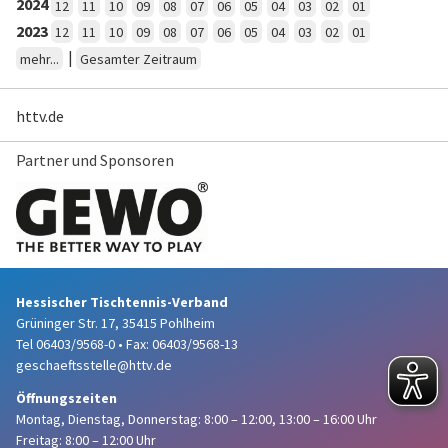
2024
12
11
10
09
08
07
06
05
04
03
02
01
2023
12
11
10
09
08
07
06
05
04
03
02
01
|
mehr...
Gesamter Zeitraum
httv.de
Partner und Sponsoren
Hessischer Tischtennis-Verband
Grüninger Str. 17, 35415 Pohlheim
Tel 06403/9568-0
•
Fax: 06403/9568-13
geschaeftsstelle@httv.de
Öffnungszeiten
Montag, Dienstag, Donnerstag:
8:00 – 12:00,
13:00 – 16:00 Uhr
Freitag: 8:00 – 12:00 Uhr