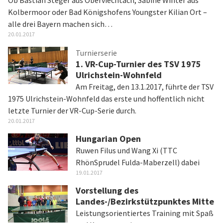
Ob Bastian Steger aus Oberviechtach, Sabine Winter aus
Kolbermoor oder Bad Königshofens Youngster Kilian Ort –
alle drei Bayern machen sich…
20.01.2017
Turnierserie
1. VR-Cup-Turnier des TSV 1975
Ulrichstein-Wohnfeld
Am Freitag, den 13.1.2017, führte der TSV
1975 Ulrichstein-Wohnfeld das erste und hoffentlich nicht
letzte Turnier der VR-Cup-Serie durch.
20.01.2017
Hungarian Open
Ruwen Filus und Wang Xi (TTC
RhönSprudel Fulda-Maberzell) dabei
19.01.2017
Vorstellung des
Landes-/Bezirkstützpunktes Mitte
Leistungsorientiertes Training mit Spaß