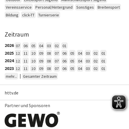
Vereinsservice
Personal/Hintergrund
Sonstiges
Breitensport
Bildung
click-TT
Turnierserie
Zeitraum
2026
07
06
05
04
03
02
01
2025
12
11
10
09
08
07
06
05
04
03
02
01
2024
12
11
10
09
08
07
06
05
04
03
02
01
2023
12
11
10
09
08
07
06
05
04
03
02
01
|
mehr...
Gesamter Zeitraum
httv.de
Partner und Sponsoren