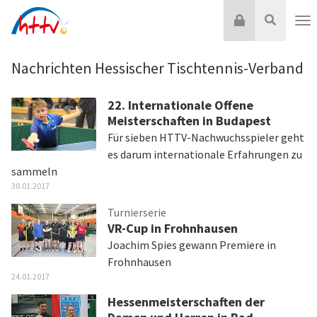
Zum
Login
Suche
Inhalt
Nav
springen
Nachrichten Hessischer Tischtennis-Verband
22. Internationale Offene
Meisterschaften in Budapest
Für sieben HTTV-Nachwuchsspieler geht
es darum internationale Erfahrungen zu
sammeln
30.01.2017
Turnierserie
VR-Cup in Frohnhausen
Joachim Spies gewann Premiere in
Frohnhausen
24.01.2017
Hessenmeisterschaften der