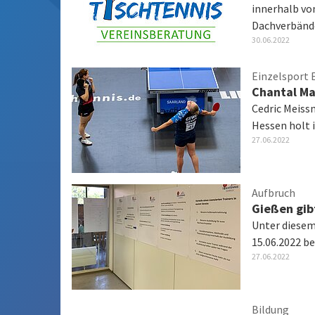
innerhalb vo
Dachverbän
30.06.2022
Einzelsport
Chantal Ma
Cedric Meiss
Hessen holt 
27.06.2022
Aufbruch
Gießen gib
Unter diesem
15.06.2022 b
27.06.2022
Bildung