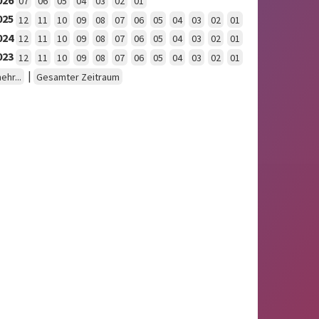
07
06
05
04
03
02
01
025
12
11
10
09
08
07
06
05
04
03
02
01
024
12
11
10
09
08
07
06
05
04
03
02
01
023
12
11
10
09
08
07
06
05
04
03
02
01
|
ehr...
Gesamter Zeitraum