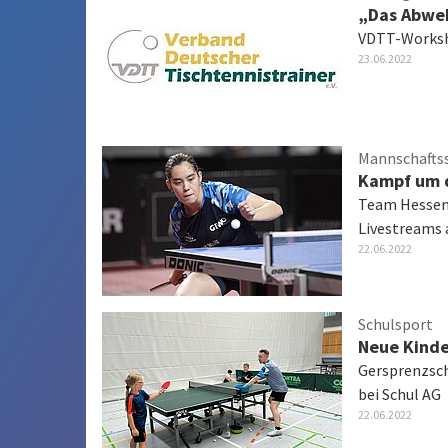
„Das Abweh
VDTT-Worksho
23.06.2022
Mannschafts
Kampf um d
Team Hessen
Livestreams 
22.06.2022
Schulsport
Neue Kinde
Gersprenzsc
bei Schul AG
22.06.2022