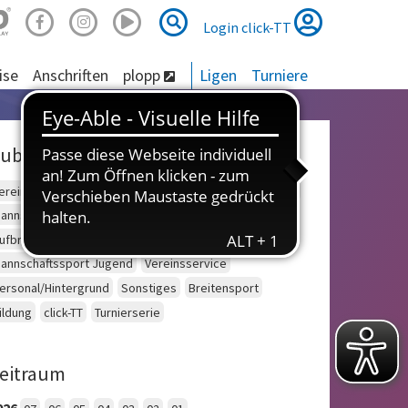
Suche
Suche
Login click-TT
ise
Anschriften
plopp
Ligen
Turniere
ubriken
ereinsberatung
Schulsport
Einzelsport Erwachsene
annschaftssport Erwachsene
Seniorensport
ufbruch
Outdoor
Einzelsport Jugend
annschaftssport Jugend
Vereinsservice
ersonal/Hintergrund
Sonstiges
Breitensport
ildung
click-TT
Turnierserie
eitraum
026