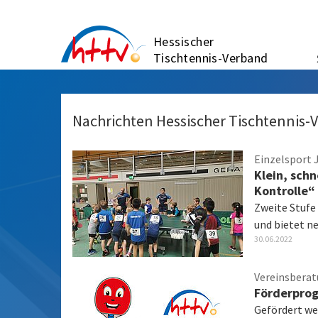
Zum
Inhalt
Hessischer
springen
Tischtennis-Verband
Nachrichten Hessischer Tischtennis-
Einzelsport 
Klein, sch
Kontrolle“ 
Zweite Stufe
und bietet ne
30.06.2022
Vereinsbera
Förderprog
Gefördert we