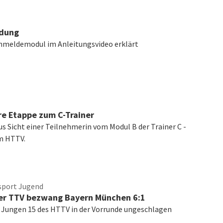
dung
nmeldemodul im Anleitungsvideo erklärt
re Etappe zum C-Trainer
us Sicht einer Teilnehmerin vom Modul B der Trainer C -
m HTTV.
sport Jugend
er TTV bezwang Bayern München 6:1
Jungen 15 des HTTV in der Vorrunde ungeschlagen