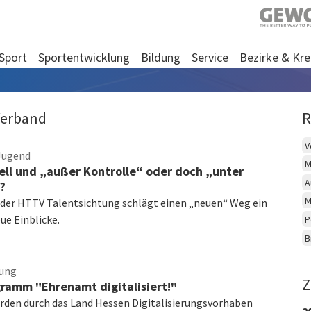
Sport
Sportentwicklung
Bildung
Service
Bezirke & Kre
Verband
R
V
Jugend
M
nell und „außer Kontrolle“ oder doch „unter
A
?
M
 der HTTV Talentsichtung schlägt einen „neuen“ Weg ein
ue Einblicke.
P
B
tung
Z
ramm "Ehrenamt digitalisiert!"
rden durch das Land Hessen Digitalisierungsvorhaben
2