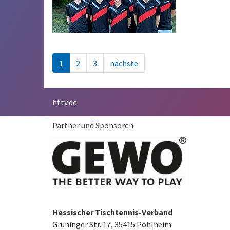
1
2
3
nächste
httv.de
Partner und Sponsoren
Hessischer Tischtennis-Verband
Grüninger Str. 17, 35415 Pohlheim