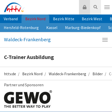
Zum
Login
Suche
Inhalt
Nav
springen
Verband
Bezirk Nord
Bezirk Mitte
Bezirk West
B
Hersfeld-Rotenburg
Kassel
Marburg-Biedenkopf
S
Waldeck-Frankenberg
Navi
Wald
Fra
C-Trainer Ausbildung
httv.de
Bezirk Nord
Waldeck-Frankenberg
Bilder
C-
Partner und Sponsoren