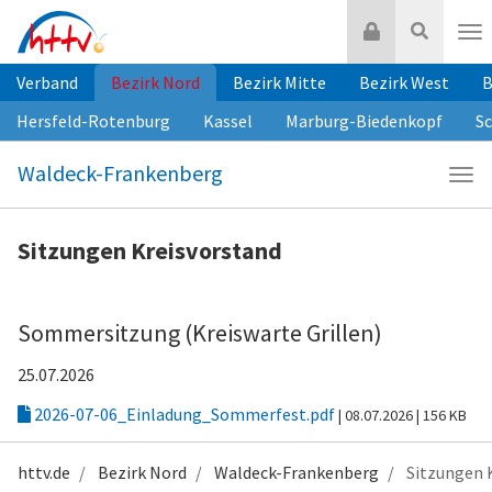
Zum
Login
Suche
Inhalt
Nav
springen
Verband
Bezirk Nord
Bezirk Mitte
Bezirk West
B
Hersfeld-Rotenburg
Kassel
Marburg-Biedenkopf
S
Waldeck-Frankenberg
Navi
Wald
Fra
Sitzungen Kreisvorstand
Sommersitzung (Kreiswarte Grillen)
25.07.2026
2026-07-06_Einladung_Sommerfest.pdf
| 08.07.2026
| 156 KB
httv.de
Bezirk Nord
Waldeck-Frankenberg
Sitzungen 