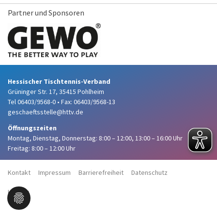
Partner und Sponsoren
Hessischer Tischtennis-Verband
Grüninger Str. 17, 35415 Pohlheim
Tel 06403/9568-0
•
Fax: 06403/9568-13
geschaeftsstelle@httv.de
Öffnungszeiten
Montag, Dienstag, Donnerstag:
8:00 – 12:00,
13:00 – 16:00 Uhr
Freitag: 8:00 – 12:00 Uhr
Kontakt
Impressum
Barrierefreiheit
Datenschutz
Haftung