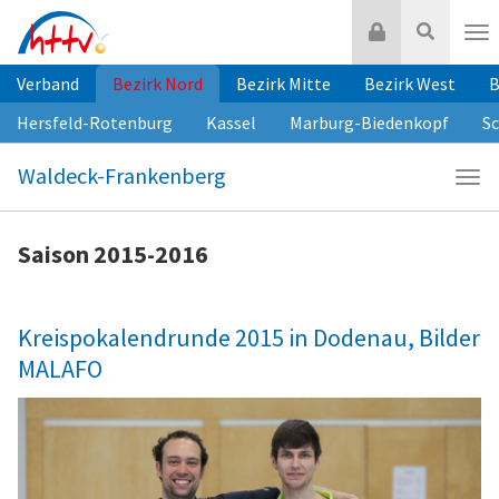
Zum
Login
Suche
Inhalt
Nav
springen
Verband
Bezirk Nord
Bezirk Mitte
Bezirk West
B
Hersfeld-Rotenburg
Kassel
Marburg-Biedenkopf
S
Waldeck-Frankenberg
Navi
Wald
Fra
Saison 2015-2016
Kreispokalendrunde 2015 in Dodenau, Bilder
MALAFO