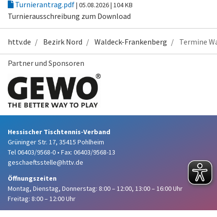
Turnierantrag.pdf
| 05.08.2026
| 104 KB
Turnierausschreibung zum Download
httv.de
Bezirk Nord
Waldeck-Frankenberg
Termine Wa
Partner und Sponsoren
Hessischer Tischtennis-Verband
Grüninger Str. 17, 35415 Pohlheim
Tel 06403/9568-0
•
Fax: 06403/9568-13
geschaeftsstelle@httv.de
Öffnungszeiten
Montag, Dienstag, Donnerstag:
8:00 – 12:00,
13:00 – 16:00 Uhr
Freitag: 8:00 – 12:00 Uhr