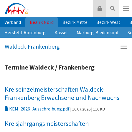
Zum
Login
Suche
Inhalt
Nav
springen
Verband
Bezirk Nord
Bezirk Mitte
Bezirk West
B
Hersfeld-Rotenburg
Kassel
Marburg-Biedenkopf
S
Waldeck-Frankenberg
Navi
Wald
Fra
Termine Waldeck / Frankenberg
Kreiseinzelmeisterschaften Waldeck-
Frankenberg Erwachsene und Nachwuchs
KEM_2026_Ausschreibung.pdf
| 16.07.2026
| 116 KB
Kreisjahrgangsmeisterschaften