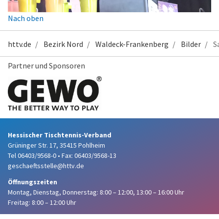
Nach oben
httv.de
Bezirk Nord
Waldeck-Frankenberg
Bilder
S
Partner und Sponsoren
Hessischer Tischtennis-Verband
Grüninger Str. 17, 35415 Pohlheim
Tel 06403/9568-0
•
Fax: 06403/9568-13
geschaeftsstelle@httv.de
Öffnungszeiten
Montag, Dienstag, Donnerstag:
8:00 – 12:00,
13:00 – 16:00 Uhr
Freitag: 8:00 – 12:00 Uhr