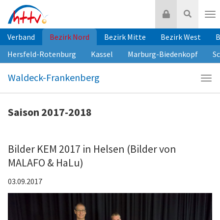
Zum
Login
Suche
Inhalt
Nav
springen
Verband
Bezirk Nord
Bezirk Mitte
Bezirk West
B
Hersfeld-Rotenburg
Kassel
Marburg-Biedenkopf
S
Waldeck-Frankenberg
Navi
Wald
Fra
Saison 2017-2018
Bilder KEM 2017 in Helsen (Bilder von
MALAFO & HaLu)
03.09.2017