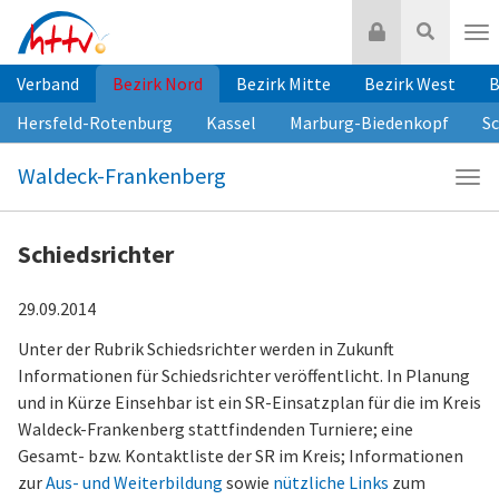
Zum
Login
Suche
Inhalt
Nav
springen
Verband
Bezirk Nord
Bezirk Mitte
Bezirk West
B
Hersfeld-Rotenburg
Kassel
Marburg-Biedenkopf
S
Waldeck-Frankenberg
Navi
Wald
Fra
Schiedsrichter
29.09.2014
Unter der Rubrik Schiedsrichter werden in Zukunft
Informationen für Schiedsrichter veröffentlicht. In Planung
und in Kürze Einsehbar ist ein SR-Einsatzplan für die im Kreis
Waldeck-Frankenberg stattfindenden Turniere; eine
Gesamt- bzw. Kontaktliste der SR im Kreis; Informationen
zur
Aus- und Weiterbildung
sowie
nützliche Links
zum