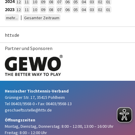
2024
12
11
10
09
08
07
06
05
04
03
02
01
2023
12
11
10
09
08
07
06
05
04
03
02
01
|
mehr...
Gesamter Zeitraum
httv.de
Partner und Sponsoren
Hessischer Tischtennis-Verband
Grüninger Str. 17, 35415 Pohlheim
Tel 06403/9568-0
•
Fax: 06403/9568-13
geschaeftsstelle@httv.de
Öffnungszeiten
Montag, Dienstag, Donnerstag:
8:00 – 12:00,
13:00 – 16:00 Uhr
Freitag: 8:00 – 12:00 Uhr