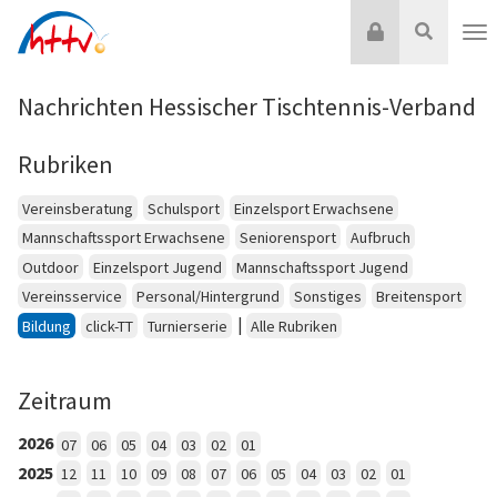
Zum
Login
Suche
Inhalt
Nav
springen
Nachrichten Hessischer Tischtennis-Verband
Rubriken
Vereinsberatung
Schulsport
Einzelsport Erwachsene
Mannschaftssport Erwachsene
Seniorensport
Aufbruch
Outdoor
Einzelsport Jugend
Mannschaftssport Jugend
Vereinsservice
Personal/Hintergrund
Sonstiges
Breitensport
|
Bildung
click-TT
Turnierserie
Alle Rubriken
Zeitraum
2026
07
06
05
04
03
02
01
2025
12
11
10
09
08
07
06
05
04
03
02
01