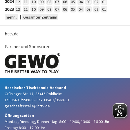
2024
12
11
10
09
08
07
06
05
04
03
02
01
2023
12
11
10
09
08
07
06
05
04
03
02
01
|
mehr...
Gesamter Zeitraum
httv.de
Partner und Sponsoren
Hessischer Tischtennis-Verband
Grüninger Str. 17, 35415 Pohlheim
Tel 06403/9568-0
•
Fax: 06403/9568-13
geschaeftsstelle@httv.de
Öffnungszeiten
Montag, Dienstag, Donnerstag:
8:00 – 12:00,
13:00 – 16:00 Uhr
Freitag: 8:00 – 12:00 Uhr