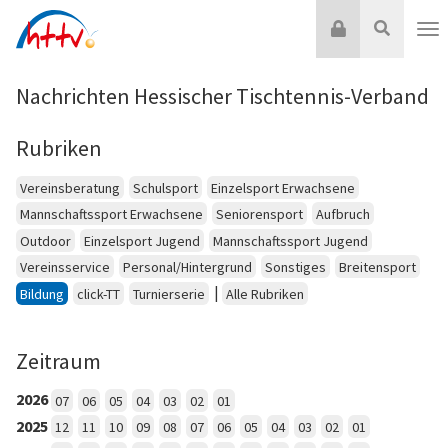
Zum
Login
Suche
Inhalt
Nav
springen
Nachrichten Hessischer Tischtennis-Verband
Rubriken
Vereinsberatung
Schulsport
Einzelsport Erwachsene
Mannschaftssport Erwachsene
Seniorensport
Aufbruch
Outdoor
Einzelsport Jugend
Mannschaftssport Jugend
Vereinsservice
Personal/Hintergrund
Sonstiges
Breitensport
|
Bildung
click-TT
Turnierserie
Alle Rubriken
Zeitraum
2026
07
06
05
04
03
02
01
2025
12
11
10
09
08
07
06
05
04
03
02
01