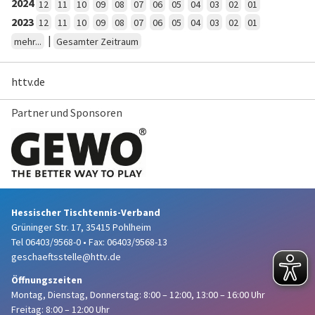
2024
12
11
10
09
08
07
06
05
04
03
02
01
2023
12
11
10
09
08
07
06
05
04
03
02
01
|
mehr...
Gesamter Zeitraum
httv.de
Partner und Sponsoren
Hessischer Tischtennis-Verband
Grüninger Str. 17, 35415 Pohlheim
Tel 06403/9568-0
•
Fax: 06403/9568-13
geschaeftsstelle@httv.de
Öffnungszeiten
Montag, Dienstag, Donnerstag:
8:00 – 12:00,
13:00 – 16:00 Uhr
Freitag: 8:00 – 12:00 Uhr