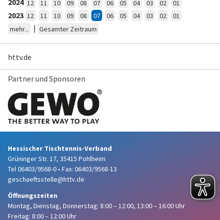
2024
12
11
10
09
08
07
06
05
04
03
02
01
2023
12
11
10
09
08
07
06
05
04
03
02
01
|
mehr...
Gesamter Zeitraum
httv.de
Partner und Sponsoren
Hessischer Tischtennis-Verband
Grüninger Str. 17, 35415 Pohlheim
Tel 06403/9568-0
•
Fax: 06403/9568-13
geschaeftsstelle@httv.de
Öffnungszeiten
Montag, Dienstag, Donnerstag:
8:00 – 12:00,
13:00 – 16:00 Uhr
Freitag: 8:00 – 12:00 Uhr