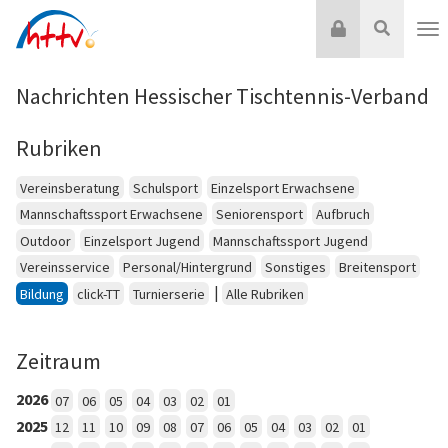
Zum
Login
Suche
Inhalt
Nav
springen
Nachrichten Hessischer Tischtennis-Verband
Rubriken
Vereinsberatung
Schulsport
Einzelsport Erwachsene
Mannschaftssport Erwachsene
Seniorensport
Aufbruch
Outdoor
Einzelsport Jugend
Mannschaftssport Jugend
Vereinsservice
Personal/Hintergrund
Sonstiges
Breitensport
|
Bildung
click-TT
Turnierserie
Alle Rubriken
Zeitraum
2026
07
06
05
04
03
02
01
2025
12
11
10
09
08
07
06
05
04
03
02
01