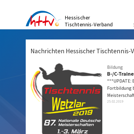
Zum
Inhalt
Hessischer
springen
Tischtennis-Verband
Nachrichten Hessischer Tischtennis-
Bildung
B-/C-Train
***UPDATE: Es
Fortbildung 
Meisterschaf
25.02.2019