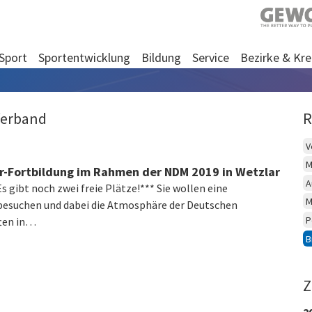
Sport
Sportentwicklung
Bildung
Service
Bezirke & Kre
Verband
R
V
M
er-Fortbildung im Rahmen der NDM 2019 in Wetzlar
A
 gibt noch zwei freie Plätze!*** Sie wollen eine
M
besuchen und dabei die Atmosphäre der Deutschen
P
ten in…
B
Z
2