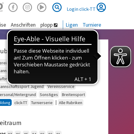
Suche
Suche
Login click-TT
ise
Anschriften
plopp
Ligen
Turniere
ubriken
ereinsberatung
Schulsport
Einzelsport Erwachsene
annschaftssport Erwachsene
Seniorensport
ufbruch
Outdoor
Einzelsport Jugend
annschaftssport Jugend
Vereinsservice
ersonal/Hintergrund
Sonstiges
Breitensport
|
ildung
click-TT
Turnierserie
Alle Rubriken
eitraum
026