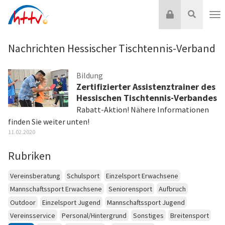
Zum
Login
Suche
Inhalt
Nav
springen
Nachrichten Hessischer Tischtennis-Verband
Bildung
Zertifizierter Assistenztrainer des
Hessischen Tischtennis-Verbandes
Rabatt-Aktion! Nähere Informationen
finden Sie weiter unten!
11.02.2020
Rubriken
Vereinsberatung
Schulsport
Einzelsport Erwachsene
Mannschaftssport Erwachsene
Seniorensport
Aufbruch
Outdoor
Einzelsport Jugend
Mannschaftssport Jugend
Vereinsservice
Personal/Hintergrund
Sonstiges
Breitensport