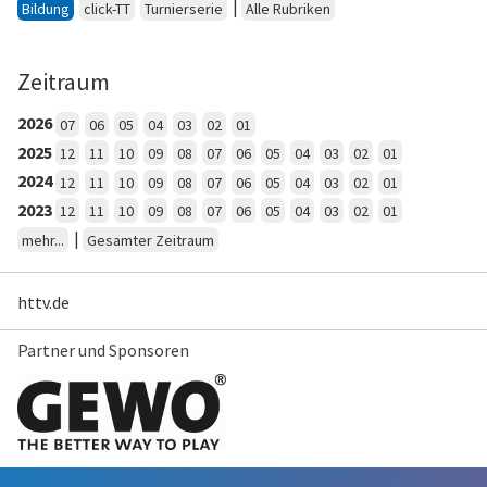
|
Bildung
click-TT
Turnierserie
Alle Rubriken
Zeitraum
2026
07
06
05
04
03
02
01
2025
12
11
10
09
08
07
06
05
04
03
02
01
2024
12
11
10
09
08
07
06
05
04
03
02
01
2023
12
11
10
09
08
07
06
05
04
03
02
01
|
mehr...
Gesamter Zeitraum
httv.de
Partner und Sponsoren