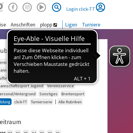
Suche
Suche
Login click-TT
ise
Anschriften
plopp
Ligen
Turniere
ubriken
ereinsberatung
Schulsport
Einzelsport Erwachsene
annschaftssport Erwachsene
Seniorensport
ufbruch
Outdoor
Einzelsport Jugend
annschaftssport Jugend
Vereinsservice
ersonal/Hintergrund
Sonstiges
Breitensport
|
ildung
click-TT
Turnierserie
Alle Rubriken
eitraum
026