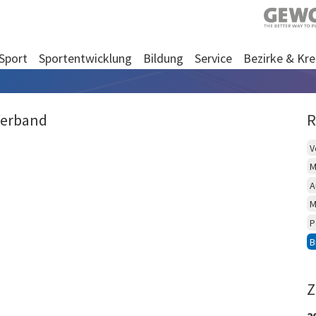
Sport
Sportentwicklung
Bildung
Service
Bezirke & Kre
Verband
R
V
M
A
M
P
B
Z
2