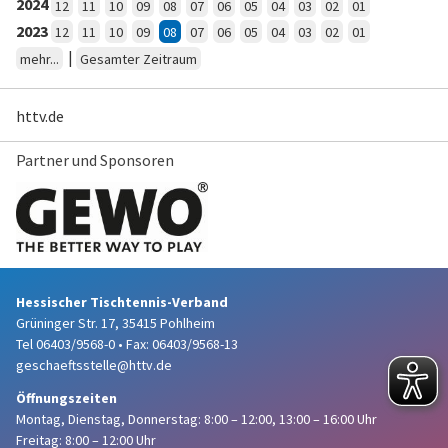
2024
12
11
10
09
08
07
06
05
04
03
02
01
2023
12
11
10
09
08
07
06
05
04
03
02
01
|
mehr...
Gesamter Zeitraum
httv.de
Partner und Sponsoren
Hessischer Tischtennis-Verband
Grüninger Str. 17, 35415 Pohlheim
Tel 06403/9568-0
•
Fax: 06403/9568-13
geschaeftsstelle@httv.de
Öffnungszeiten
Montag, Dienstag, Donnerstag:
8:00 – 12:00,
13:00 – 16:00 Uhr
Freitag: 8:00 – 12:00 Uhr