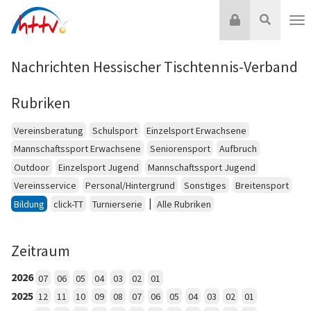
Zum
Login
Suche
Inhalt
Nav
springen
Nachrichten Hessischer Tischtennis-Verband
Rubriken
Vereinsberatung
Schulsport
Einzelsport Erwachsene
Mannschaftssport Erwachsene
Seniorensport
Aufbruch
Outdoor
Einzelsport Jugend
Mannschaftssport Jugend
Vereinsservice
Personal/Hintergrund
Sonstiges
Breitensport
|
Bildung
click-TT
Turnierserie
Alle Rubriken
Zeitraum
2026
07
06
05
04
03
02
01
2025
12
11
10
09
08
07
06
05
04
03
02
01