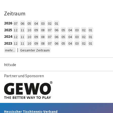
Zeitraum
2026
07
06
05
04
03
02
01
2025
12
11
10
09
08
07
06
05
04
03
02
01
2024
12
11
10
09
08
07
06
05
04
03
02
01
2023
12
11
10
09
08
07
06
05
04
03
02
01
|
mehr...
Gesamter Zeitraum
httv.de
Partner und Sponsoren
Hessischer Tischtennis-Verband