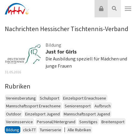
Zum
Login
Suche
Inhalt
Nav
springen
Nachrichten Hessischer Tischtennis-Verband
Bildung
Just for Girls
Die Ausbildung speziell für Mädchen und
junge Frauen
31.05.2016
Rubriken
Vereinsberatung
Schulsport
Einzelsport Erwachsene
Mannschaftssport Erwachsene
Seniorensport
Aufbruch
Outdoor
Einzelsport Jugend
Mannschaftssport Jugend
Vereinsservice
Personal/Hintergrund
Sonstiges
Breitensport
|
Bildung
click-TT
Turnierserie
Alle Rubriken