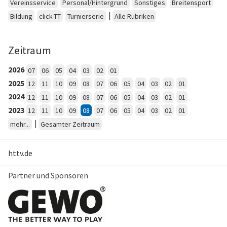
Vereinsservice
Personal/Hintergrund
Sonstiges
Breitensport
|
Bildung
click-TT
Turnierserie
Alle Rubriken
Zeitraum
2026
07
06
05
04
03
02
01
2025
12
11
10
09
08
07
06
05
04
03
02
01
2024
12
11
10
09
08
07
06
05
04
03
02
01
2023
12
11
10
09
08
07
06
05
04
03
02
01
|
mehr...
Gesamter Zeitraum
httv.de
Partner und Sponsoren