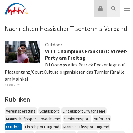
Zum
Login
Suche
Inhalt
Nav
springen
Nachrichten Hessischer Tischtennis-Verband
Outdoor
WTT Champions Frankfurt: Street-
Party am Freitag
DJ Oonops alias Patrick Decker legt auf,
Plattentanz/CourtCulture organisieren das Turnier für alle
am Mainkai
11.08.2023
Rubriken
Vereinsberatung
Schulsport
Einzelsport Erwachsene
Mannschaftssport Erwachsene
Seniorensport
Aufbruch
Outdoor
Einzelsport Jugend
Mannschaftssport Jugend