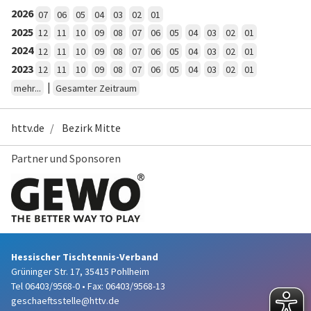
2026
07
06
05
04
03
02
01
2025
12
11
10
09
08
07
06
05
04
03
02
01
2024
12
11
10
09
08
07
06
05
04
03
02
01
2023
12
11
10
09
08
07
06
05
04
03
02
01
|
mehr...
Gesamter Zeitraum
httv.de
Bezirk Mitte
Partner und Sponsoren
Hessischer Tischtennis-Verband
Grüninger Str. 17, 35415 Pohlheim
Tel 06403/9568-0
•
Fax: 06403/9568-13
geschaeftsstelle@httv.de