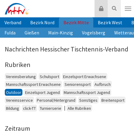
Zum
Login
Suche
Inhalt
Nav
springen
Verband
Bezirk Nord
Bezirk Mitte
Bezirk West
B
Fulda
Gießen
Main-Kinzig
Vogelsberg
Wetterau
Nachrichten Hessischer Tischtennis-Verband
Rubriken
Vereinsberatung
Schulsport
Einzelsport Erwachsene
Mannschaftssport Erwachsene
Seniorensport
Aufbruch
Outdoor
Einzelsport Jugend
Mannschaftssport Jugend
Vereinsservice
Personal/Hintergrund
Sonstiges
Breitensport
|
Bildung
click-TT
Turnierserie
Alle Rubriken
Zeitraum