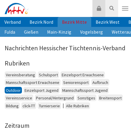
Zum
Login
Suche
Inhalt
Nav
springen
Verband
Bezirk Nord
Bezirk Mitte
Bezirk West
B
Fulda
Gießen
Main-Kinzig
Vogelsberg
Wetterau
Nachrichten Hessischer Tischtennis-Verband
Rubriken
Vereinsberatung
Schulsport
Einzelsport Erwachsene
Mannschaftssport Erwachsene
Seniorensport
Aufbruch
Outdoor
Einzelsport Jugend
Mannschaftssport Jugend
Vereinsservice
Personal/Hintergrund
Sonstiges
Breitensport
|
Bildung
click-TT
Turnierserie
Alle Rubriken
Zeitraum