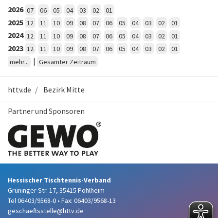
2026
07
06
05
04
03
02
01
2025
12
11
10
09
08
07
06
05
04
03
02
01
2024
12
11
10
09
08
07
06
05
04
03
02
01
2023
12
11
10
09
08
07
06
05
04
03
02
01
|
mehr...
Gesamter Zeitraum
httv.de
Bezirk Mitte
Partner und Sponsoren
Hessischer Tischtennis-Verband
Grüninger Str. 17, 35415 Pohlheim
Tel 06403/9568-0
•
Fax: 06403/9568-13
geschaeftsstelle@httv.de