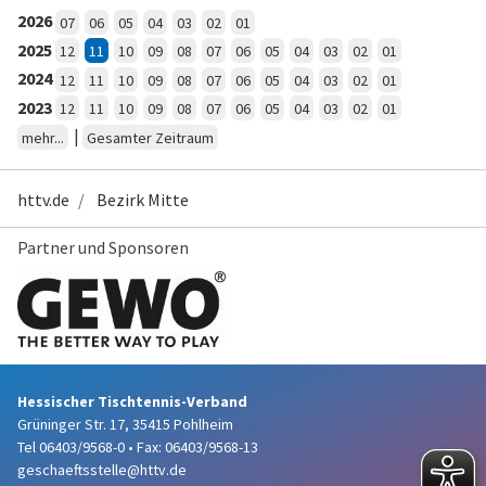
2026
07
06
05
04
03
02
01
2025
12
11
10
09
08
07
06
05
04
03
02
01
2024
12
11
10
09
08
07
06
05
04
03
02
01
2023
12
11
10
09
08
07
06
05
04
03
02
01
|
mehr...
Gesamter Zeitraum
httv.de
Bezirk Mitte
Partner und Sponsoren
Hessischer Tischtennis-Verband
Grüninger Str. 17, 35415 Pohlheim
Tel 06403/9568-0
•
Fax: 06403/9568-13
geschaeftsstelle@httv.de