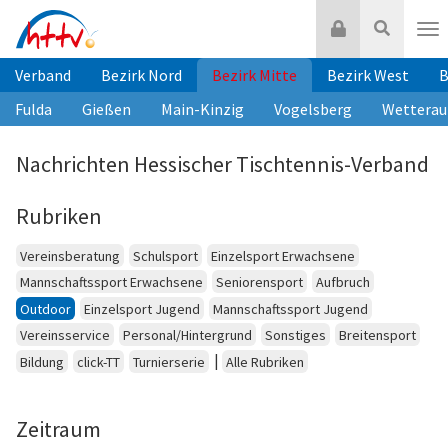
Zum
Login
Suche
Inhalt
Nav
springen
Verband
Bezirk Nord
Bezirk Mitte
Bezirk West
B
Fulda
Gießen
Main-Kinzig
Vogelsberg
Wetterau
Nachrichten Hessischer Tischtennis-Verband
Rubriken
Vereinsberatung
Schulsport
Einzelsport Erwachsene
Mannschaftssport Erwachsene
Seniorensport
Aufbruch
Outdoor
Einzelsport Jugend
Mannschaftssport Jugend
Vereinsservice
Personal/Hintergrund
Sonstiges
Breitensport
|
Bildung
click-TT
Turnierserie
Alle Rubriken
Zeitraum