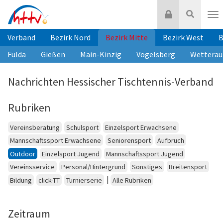
Zum
Login
Suche
Inhalt
Nav
springen
Verband
Bezirk Nord
Bezirk Mitte
Bezirk West
B
Fulda
Gießen
Main-Kinzig
Vogelsberg
Wetterau
Nachrichten Hessischer Tischtennis-Verband
Rubriken
Vereinsberatung
Schulsport
Einzelsport Erwachsene
Mannschaftssport Erwachsene
Seniorensport
Aufbruch
Outdoor
Einzelsport Jugend
Mannschaftssport Jugend
Vereinsservice
Personal/Hintergrund
Sonstiges
Breitensport
|
Bildung
click-TT
Turnierserie
Alle Rubriken
Zeitraum