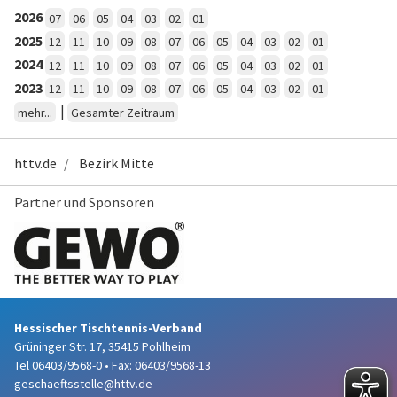
2026
07
06
05
04
03
02
01
2025
12
11
10
09
08
07
06
05
04
03
02
01
2024
12
11
10
09
08
07
06
05
04
03
02
01
2023
12
11
10
09
08
07
06
05
04
03
02
01
|
mehr...
Gesamter Zeitraum
httv.de
Bezirk Mitte
Partner und Sponsoren
Hessischer Tischtennis-Verband
Grüninger Str. 17, 35415 Pohlheim
Tel 06403/9568-0
•
Fax: 06403/9568-13
geschaeftsstelle@httv.de