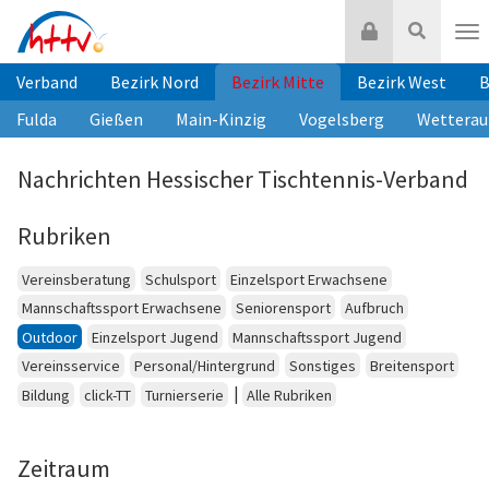
Zum
Login
Suche
Inhalt
Nav
springen
Verband
Bezirk Nord
Bezirk Mitte
Bezirk West
B
Fulda
Gießen
Main-Kinzig
Vogelsberg
Wetterau
Nachrichten Hessischer Tischtennis-Verband
Rubriken
Vereinsberatung
Schulsport
Einzelsport Erwachsene
Mannschaftssport Erwachsene
Seniorensport
Aufbruch
Outdoor
Einzelsport Jugend
Mannschaftssport Jugend
Vereinsservice
Personal/Hintergrund
Sonstiges
Breitensport
|
Bildung
click-TT
Turnierserie
Alle Rubriken
Zeitraum