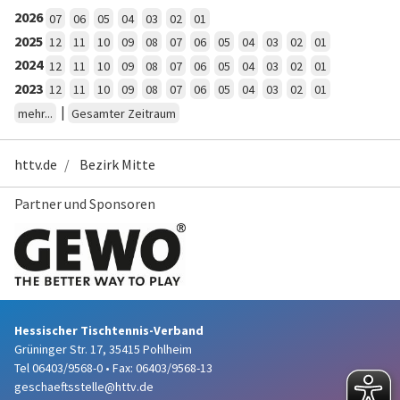
2026
07
06
05
04
03
02
01
2025
12
11
10
09
08
07
06
05
04
03
02
01
2024
12
11
10
09
08
07
06
05
04
03
02
01
2023
12
11
10
09
08
07
06
05
04
03
02
01
|
mehr...
Gesamter Zeitraum
httv.de
Bezirk Mitte
Partner und Sponsoren
Hessischer Tischtennis-Verband
Grüninger Str. 17, 35415 Pohlheim
Tel 06403/9568-0
•
Fax: 06403/9568-13
geschaeftsstelle@httv.de