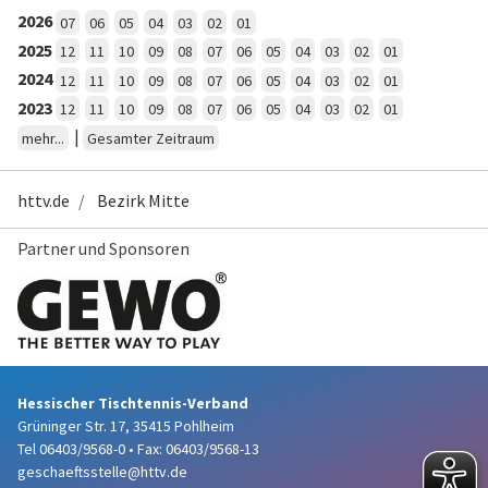
2026
07
06
05
04
03
02
01
2025
12
11
10
09
08
07
06
05
04
03
02
01
2024
12
11
10
09
08
07
06
05
04
03
02
01
2023
12
11
10
09
08
07
06
05
04
03
02
01
|
mehr...
Gesamter Zeitraum
httv.de
Bezirk Mitte
Partner und Sponsoren
Hessischer Tischtennis-Verband
Grüninger Str. 17, 35415 Pohlheim
Tel 06403/9568-0
•
Fax: 06403/9568-13
geschaeftsstelle@httv.de