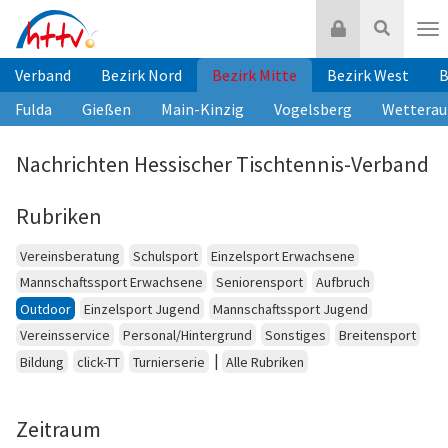
Zum
Login
Suche
Inhalt
Nav
springen
Verband
Bezirk Nord
Bezirk Mitte
Bezirk West
B
Fulda
Gießen
Main-Kinzig
Vogelsberg
Wetterau
Nachrichten Hessischer Tischtennis-Verband
Rubriken
Vereinsberatung
Schulsport
Einzelsport Erwachsene
Mannschaftssport Erwachsene
Seniorensport
Aufbruch
Outdoor
Einzelsport Jugend
Mannschaftssport Jugend
Vereinsservice
Personal/Hintergrund
Sonstiges
Breitensport
|
Bildung
click-TT
Turnierserie
Alle Rubriken
Zeitraum