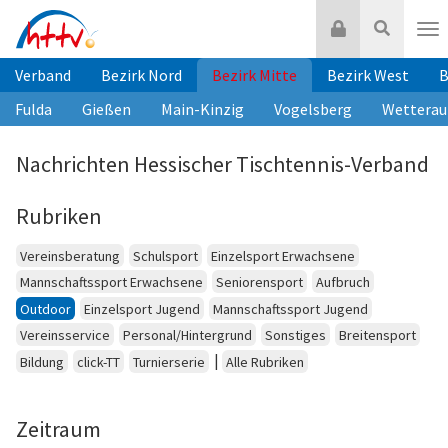
Zum
Login
Suche
Inhalt
Nav
springen
Verband
Bezirk Nord
Bezirk Mitte
Bezirk West
B
Fulda
Gießen
Main-Kinzig
Vogelsberg
Wetterau
Nachrichten Hessischer Tischtennis-Verband
Rubriken
Vereinsberatung
Schulsport
Einzelsport Erwachsene
Mannschaftssport Erwachsene
Seniorensport
Aufbruch
Outdoor
Einzelsport Jugend
Mannschaftssport Jugend
Vereinsservice
Personal/Hintergrund
Sonstiges
Breitensport
|
Bildung
click-TT
Turnierserie
Alle Rubriken
Zeitraum