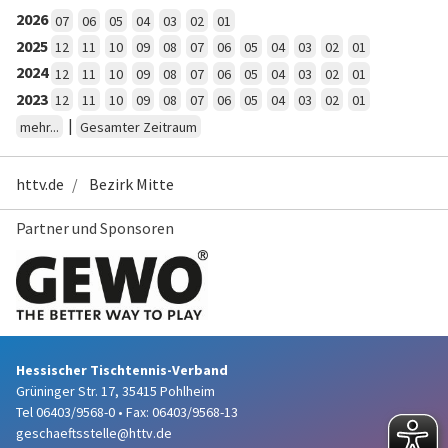
2026
07
06
05
04
03
02
01
2025
12
11
10
09
08
07
06
05
04
03
02
01
2024
12
11
10
09
08
07
06
05
04
03
02
01
2023
12
11
10
09
08
07
06
05
04
03
02
01
|
mehr...
Gesamter Zeitraum
httv.de
Bezirk Mitte
Partner und Sponsoren
Hessischer Tischtennis-Verband
Grüninger Str. 17, 35415 Pohlheim
Tel 06403/9568-0
•
Fax: 06403/9568-13
geschaeftsstelle@httv.de