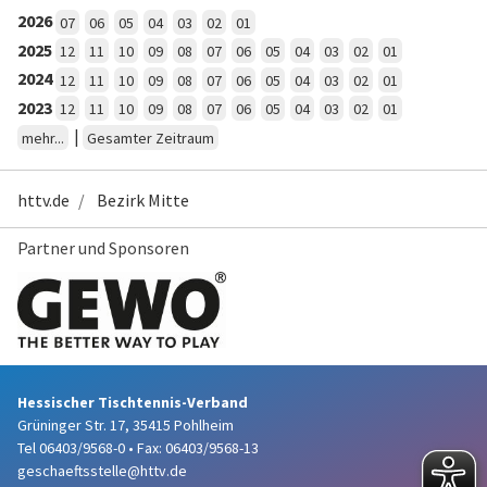
2026
07
06
05
04
03
02
01
2025
12
11
10
09
08
07
06
05
04
03
02
01
2024
12
11
10
09
08
07
06
05
04
03
02
01
2023
12
11
10
09
08
07
06
05
04
03
02
01
|
mehr...
Gesamter Zeitraum
httv.de
Bezirk Mitte
Partner und Sponsoren
Hessischer Tischtennis-Verband
Grüninger Str. 17, 35415 Pohlheim
Tel 06403/9568-0
•
Fax: 06403/9568-13
geschaeftsstelle@httv.de