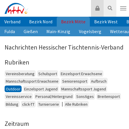
Zum
Login
Suche
Inhalt
Nav
springen
Verband
Bezirk Nord
Bezirk Mitte
Bezirk West
B
Fulda
Gießen
Main-Kinzig
Vogelsberg
Wetterau
Nachrichten Hessischer Tischtennis-Verband
Rubriken
Vereinsberatung
Schulsport
Einzelsport Erwachsene
Mannschaftssport Erwachsene
Seniorensport
Aufbruch
Outdoor
Einzelsport Jugend
Mannschaftssport Jugend
Vereinsservice
Personal/Hintergrund
Sonstiges
Breitensport
|
Bildung
click-TT
Turnierserie
Alle Rubriken
Zeitraum