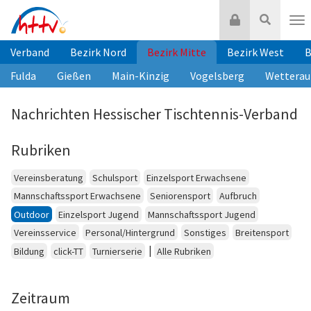
Zum
Login
Suche
Inhalt
Nav
springen
Verband
Bezirk Nord
Bezirk Mitte
Bezirk West
B
Fulda
Gießen
Main-Kinzig
Vogelsberg
Wetterau
Nachrichten Hessischer Tischtennis-Verband
Rubriken
Vereinsberatung
Schulsport
Einzelsport Erwachsene
Mannschaftssport Erwachsene
Seniorensport
Aufbruch
Outdoor
Einzelsport Jugend
Mannschaftssport Jugend
Vereinsservice
Personal/Hintergrund
Sonstiges
Breitensport
|
Bildung
click-TT
Turnierserie
Alle Rubriken
Zeitraum