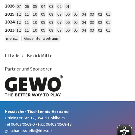
2026
07
06
05
04
03
02
01
2025
12
11
10
09
08
07
06
05
04
03
02
01
2024
12
11
10
09
08
07
06
05
04
03
02
01
2023
12
11
10
09
08
07
06
05
04
03
02
01
|
mehr...
Gesamter Zeitraum
httv.de
Bezirk Mitte
Partner und Sponsoren
Hessischer Tischtennis-Verband
Grüninger Str. 17, 35415 Pohlheim
Tel 06403/9568-0
•
Fax: 06403/9568-13
geschaeftsstelle@httv.de