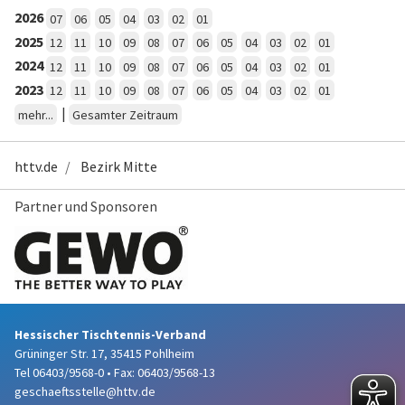
2026
07
06
05
04
03
02
01
2025
12
11
10
09
08
07
06
05
04
03
02
01
2024
12
11
10
09
08
07
06
05
04
03
02
01
2023
12
11
10
09
08
07
06
05
04
03
02
01
|
mehr...
Gesamter Zeitraum
httv.de
Bezirk Mitte
Partner und Sponsoren
Hessischer Tischtennis-Verband
Grüninger Str. 17, 35415 Pohlheim
Tel 06403/9568-0
•
Fax: 06403/9568-13
geschaeftsstelle@httv.de