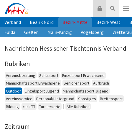
Zum
Login
Suche
Inhalt
Nav
springen
Verband
Bezirk Nord
Bezirk Mitte
Bezirk West
B
Fulda
Gießen
Main-Kinzig
Vogelsberg
Wetterau
Nachrichten Hessischer Tischtennis-Verband
Rubriken
Vereinsberatung
Schulsport
Einzelsport Erwachsene
Mannschaftssport Erwachsene
Seniorensport
Aufbruch
Outdoor
Einzelsport Jugend
Mannschaftssport Jugend
Vereinsservice
Personal/Hintergrund
Sonstiges
Breitensport
|
Bildung
click-TT
Turnierserie
Alle Rubriken
Zeitraum