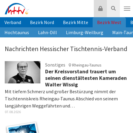
Zum
Login
Suche
Inhalt
Nav
springen
Verband
Bezirk Nord
Bezirk Mitte
Bezirk West
B
Hochtaunus
Lahn-Dill
Limburg-Weilburg
Main-Tau
Nachrichten Hessischer Tischtennis-Verband
Sonstiges
Rheingau-Taunus
Der Kreisvorstand trauert um
seinen dienstältesten Kameraden
Walter Wissig
Mit tiefem Schmerz und großer Bestürzung nimmt der
Tischtenniskreis Rheingau-Taunus Abschied von seinem
langjährigen Weggefährten und…
07.08.2026