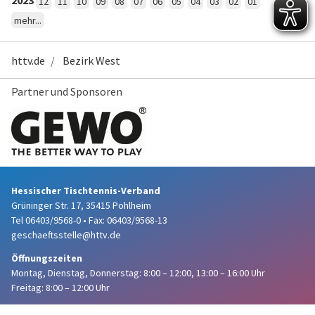
2023
12
11
10
09
08
07
06
05
04
03
02
01
mehr...
httv.de
Bezirk West
Partner und Sponsoren
Hessischer Tischtennis-Verband
Grüninger Str. 17, 35415 Pohlheim
Tel 06403/9568-0
•
Fax: 06403/9568-13
geschaeftsstelle@httv.de
Öffnungszeiten
Montag, Dienstag, Donnerstag:
8:00 – 12:00,
13:00 – 16:00 Uhr
Freitag: 8:00 – 12:00 Uhr