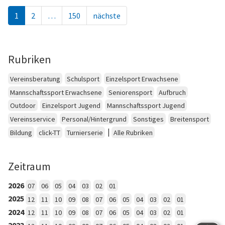
1
2
…
150
nächste
Rubriken
Vereinsberatung
Schulsport
Einzelsport Erwachsene
Mannschaftssport Erwachsene
Seniorensport
Aufbruch
Outdoor
Einzelsport Jugend
Mannschaftssport Jugend
Vereinsservice
Personal/Hintergrund
Sonstiges
Breitensport
|
Bildung
click-TT
Turnierserie
Alle Rubriken
Zeitraum
2026
07
06
05
04
03
02
01
2025
12
11
10
09
08
07
06
05
04
03
02
01
2024
12
11
10
09
08
07
06
05
04
03
02
01