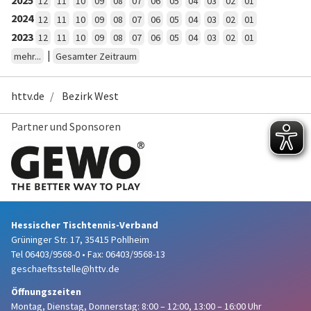
12
11
10
09
08
07
06
05
04
03
02
01
2024
12
11
10
09
08
07
06
05
04
03
02
01
2023
12
11
10
09
08
07
06
05
04
03
02
01
|
mehr...
Gesamter Zeitraum
httv.de
Bezirk West
Partner und Sponsoren
Hessischer Tischtennis-Verband
Grüninger Str. 17, 35415 Pohlheim
Tel 06403/9568-0
•
Fax: 06403/9568-13
geschaeftsstelle@httv.de
Öffnungszeiten
Montag, Dienstag, Donnerstag:
8:00 – 12:00,
13:00 – 16:00 Uhr