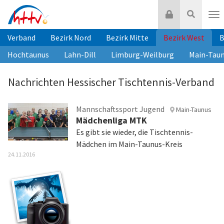
Zum
Login
Suche
Inhalt
Nav
springen
Verband
Bezirk Nord
Bezirk Mitte
Bezirk West
B
Hochtaunus
Lahn-Dill
Limburg-Weilburg
Main-Tau
Nachrichten Hessischer Tischtennis-Verband
Mannschaftssport Jugend
Main-Taunus
Mädchenliga MTK
Es gibt sie wieder, die Tischtennis-
Mädchen im Main-Taunus-Kreis
24.11.2016