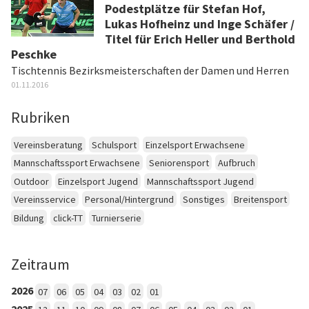
Podestplätze für Stefan Hof,
Lukas Hofheinz und Inge Schäfer /
Titel für Erich Heller und Berthold
Peschke
Tischtennis Bezirksmeisterschaften der Damen und Herren
01.11.2016
Rubriken
Vereinsberatung
Schulsport
Einzelsport Erwachsene
Mannschaftssport Erwachsene
Seniorensport
Aufbruch
Outdoor
Einzelsport Jugend
Mannschaftssport Jugend
Vereinsservice
Personal/Hintergrund
Sonstiges
Breitensport
Bildung
click-TT
Turnierserie
Zeitraum
2026
07
06
05
04
03
02
01
2025