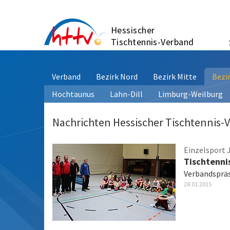
Zum
Inhalt
Hessischer
springen
Tischtennis-Verband
Verband
Bezirk Nord
Bezirk Mitte
Bezi
Hochtaunus
Lahn-Dill
Limburg-Weilburg
Nachrichten Hessischer Tischtennis-
Einzelsport 
Tischtenni
Verbandspräs
28.01.2015