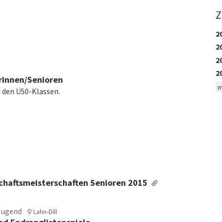
Z
2
2
2
2
rinnen/Senioren
m
n den Ü50-Klassen.
chaftsmeisterschaften Senioren 2015
Jugend
Lahn-Dill