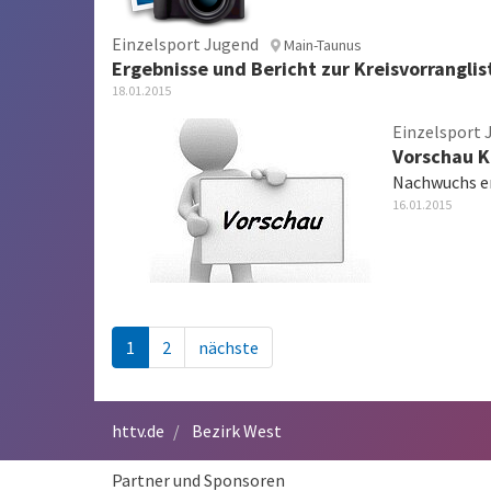
Einzelsport Jugend
Main-Taunus
Ergebnisse und Bericht zur Kreisvorranglis
18.01.2015
Einzelsport 
Vorschau K
Nachwuchs er
16.01.2015
1
2
nächste
httv.de
Bezirk West
Partner und Sponsoren