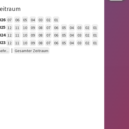
eitraum
026
07
06
05
04
03
02
01
025
12
11
10
09
08
07
06
05
04
03
02
01
024
12
11
10
09
08
07
06
05
04
03
02
01
023
12
11
10
09
08
07
06
05
04
03
02
01
|
ehr...
Gesamter Zeitraum