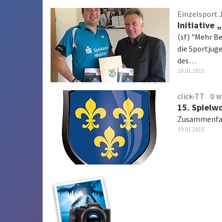
Einzelsport 
Initiative
(sf) "Mehr Be
die Sportju
des…
19.01.2015
click-TT
W
15. Spielw
Zusammenfas
19.01.2015