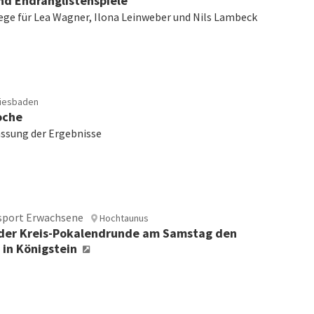
und Endranglistenspiele
ege für Lea Wagner, Ilona Leinweber und Nils Lambeck
iesbaden
oche
sung der Ergebnisse
sport Erwachsene
Hochtaunus
 der Kreis-Pokalendrunde am Samstag den
 in Königstein