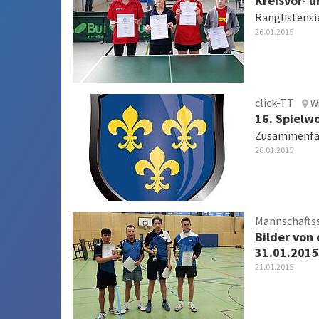
Kreisvor- 
Ranglistensi
26.01.2015
click-TT
W
16. Spielw
Zusammenfas
26.01.2015
Mannschafts
Bilder von
31.01.2015
21.01.2015