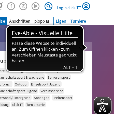
Suche
Suche
Login click-TT
ise
Anschriften
plopp
Ligen
Turniere
ubriken
ereinsberatung
Schulsport
Einzelsport Erwachsene
annschaftssport Erwachsene
Seniorensport
ufbruch
Outdoor
Einzelsport Jugend
annschaftssport Jugend
Vereinsservice
ersonal/Hintergrund
Sonstiges
Breitensport
ildung
click-TT
Turnierserie