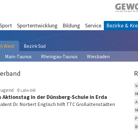
Sport
Sportentwicklung
Bildung
Service
Bezirke & Kre
rk West
Bezirk Süd
Main-Taunus
Rheingau-Taunus
Wiesbaden
Verband
R
V
Jugend
Lahn-Dill
M
s Aktionstag in der Dünsberg-Schule in Erda
A
ident Dr. Norbert Englisch hilft TTC Großaltenstädten
M
P
B