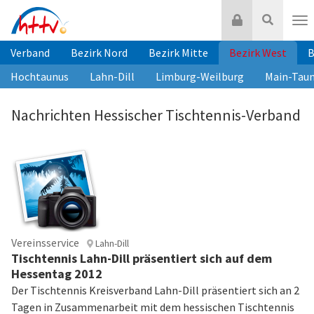
Zum
Login
Suche
Inhalt
Nav
springen
Verband
Bezirk Nord
Bezirk Mitte
Bezirk West
B
Hochtaunus
Lahn-Dill
Limburg-Weilburg
Main-Tau
Nachrichten Hessischer Tischtennis-Verband
Vereinsservice
Lahn-Dill
Tischtennis Lahn-Dill präsentiert sich auf dem
Hessentag 2012
Der Tischtennis Kreisverband Lahn-Dill präsentiert sich an 2
Tagen in Zusammenarbeit mit dem hessischen Tischtennis