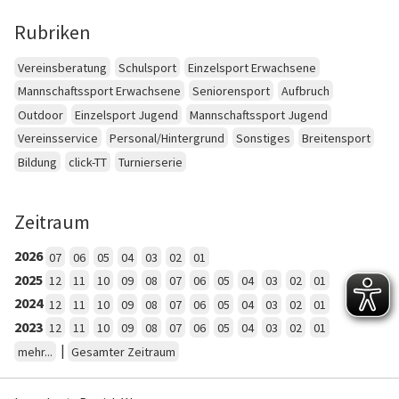
Rubriken
Vereinsberatung
Schulsport
Einzelsport Erwachsene
Mannschaftssport Erwachsene
Seniorensport
Aufbruch
Outdoor
Einzelsport Jugend
Mannschaftssport Jugend
Vereinsservice
Personal/Hintergrund
Sonstiges
Breitensport
Bildung
click-TT
Turnierserie
Zeitraum
2026
07
06
05
04
03
02
01
2025
12
11
10
09
08
07
06
05
04
03
02
01
2024
12
11
10
09
08
07
06
05
04
03
02
01
2023
12
11
10
09
08
07
06
05
04
03
02
01
|
mehr...
Gesamter Zeitraum