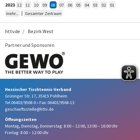
2023
12
11
10
09
08
07
06
05
04
03
02
01
|
mehr...
Gesamter Zeitraum
httv.de
Bezirk West
Partner und Sponsoren
Hessischer Tischtennis-Verband
Grüninger Str. 17, 35415 Pohlheim
Tel 06403/9568-0
•
Fax: 06403/9568-13
geschaeftsstelle@httv.de
Öffnungszeiten
Montag, Dienstag, Donnerstag:
8:00 – 12:00,
13:00 – 16:00 Uhr
Freitag: 8:00 – 12:00 Uhr