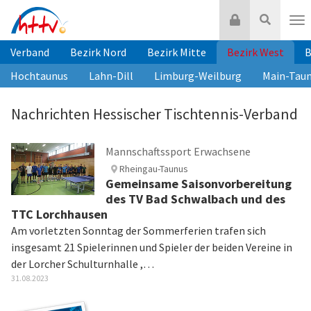
Zum
Login
Suche
Inhalt
Nav
springen
Verband
Bezirk Nord
Bezirk Mitte
Bezirk West
B
Hochtaunus
Lahn-Dill
Limburg-Weilburg
Main-Tau
Nachrichten Hessischer Tischtennis-Verband
Mannschaftssport Erwachsene
Rheingau-Taunus
Gemeinsame Saisonvorbereitung
des TV Bad Schwalbach und des
TTC Lorchhausen
Am vorletzten Sonntag der Sommerferien trafen sich
insgesamt 21 Spielerinnen und Spieler der beiden Vereine in
der Lorcher Schulturnhalle ,…
31.08.2023