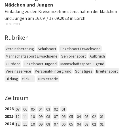
Mädchen und Jungen
Einladung zu den Kreiseinzelmeisterschaften der Mädchen
und Jungen am 16.09. / 17.09.2023 in Lorch
08.08.2023
Rubriken
Vereinsberatung
Schulsport
Einzelsport Erwachsene
Mannschaftssport Erwachsene
Seniorensport
Aufbruch
Outdoor
Einzelsport Jugend
Mannschaftssport Jugend
Vereinsservice
Personal/Hintergrund
Sonstiges
Breitensport
Bildung
click-TT
Turnierserie
Zeitraum
2026
07
06
05
04
03
02
01
2025
12
11
10
09
08
07
06
05
04
03
02
01
2024
12
11
10
09
08
07
06
05
04
03
02
01