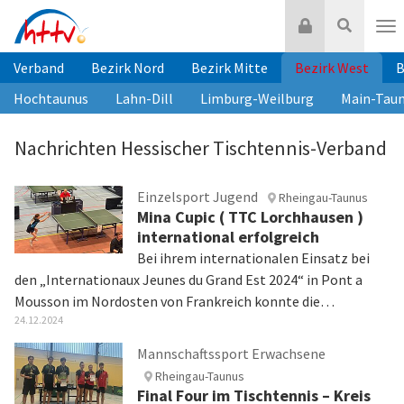
Zum
Login
Suche
Inhalt
Nav
springen
Verband
Bezirk Nord
Bezirk Mitte
Bezirk West
B
Hochtaunus
Lahn-Dill
Limburg-Weilburg
Main-Tau
Nachrichten Hessischer Tischtennis-Verband
Einzelsport Jugend
Rheingau-Taunus
Mina Cupic ( TTC Lorchhausen )
international erfolgreich
Bei ihrem internationalen Einsatz bei
den „Internationaux Jeunes du Grand Est 2024“ in Pont a
Mousson im Nordosten von Frankreich konnte die…
24.12.2024
Mannschaftssport Erwachsene
Rheingau-Taunus
Final Four im Tischtennis – Kreis