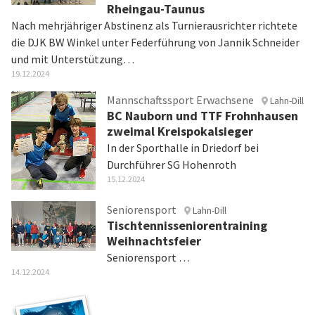
Rheingau-Taunus
Nach mehrjähriger Abstinenz als Turnierausrichter richtete
die DJK BW Winkel unter Federführung von Jannik Schneider
und mit Unterstützung…
19.12.2024
Mannschaftssport Erwachsene
Lahn-Dill
BC Nauborn und TTF Frohnhausen
zweimal Kreispokalsieger
In der Sporthalle in Driedorf bei
Durchführer SG Hohenroth
15.12.2024
Seniorensport
Lahn-Dill
Tischtennisseniorentraining
Weihnachtsfeier
Seniorensport …
14.12.2024