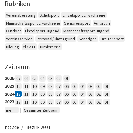
Rubriken
Vereinsberatung
Schulsport
Einzelsport Erwachsene
Mannschaftssport Erwachsene
Seniorensport
Aufbruch
Outdoor
Einzelsport Jugend
Mannschaftssport Jugend
Vereinsservice
Personal/Hintergrund
Sonstiges
Breitensport
Bildung
click-TT
Turnierserie
Zeitraum
2026
07
06
05
04
03
02
01
2025
12
11
10
09
08
07
06
05
04
03
02
01
2024
12
11
10
09
08
07
06
05
04
03
02
01
2023
12
11
10
09
08
07
06
05
04
03
02
01
|
mehr...
Gesamter Zeitraum
httv.de
Bezirk West