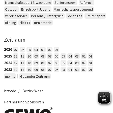
Mannschaftssport Erwachsene
Seniorensport
Aufbruch
Outdoor
Einzelsport Jugend
Mannschaftssport Jugend
Vereinsservice
Personal/Hintergrund
Sonstiges
Breitensport
Bildung
click-TT
Turnierserie
Zeitraum
2026
07
06
05
04
03
02
01
2025
12
11
10
09
08
07
06
05
04
03
02
01
2024
12
11
10
09
08
07
06
05
04
03
02
01
2023
12
11
10
09
08
07
06
05
04
03
02
01
|
mehr...
Gesamter Zeitraum
httv.de
Bezirk West
Partner und Sponsoren