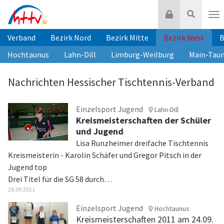
Zum
Login
Suche
Inhalt
Nav
springen
Verband
Bezirk Nord
Bezirk Mitte
Bezirk West
B
Hochtaunus
Lahn-Dill
Limburg-Weilburg
Main-Tau
Nachrichten Hessischer Tischtennis-Verband
Einzelsport Jugend
Lahn-Dill
Kreismeisterschaften der Schüler
und Jugend
Lisa Runzheimer dreifache Tischtennis
Kreismeisterin - Karolin Schäfer und Gregor Pitsch in der
Jugend top
Drei Titel für die SG 58 durch…
28.09.2011
Einzelsport Jugend
Hochtaunus
Kreismeisterschaften 2011 am 24.09.