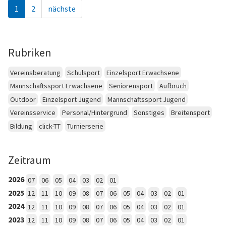
1
2
nächste
Rubriken
Vereinsberatung
Schulsport
Einzelsport Erwachsene
Mannschaftssport Erwachsene
Seniorensport
Aufbruch
Outdoor
Einzelsport Jugend
Mannschaftssport Jugend
Vereinsservice
Personal/Hintergrund
Sonstiges
Breitensport
Bildung
click-TT
Turnierserie
Zeitraum
2026
07
06
05
04
03
02
01
2025
12
11
10
09
08
07
06
05
04
03
02
01
2024
12
11
10
09
08
07
06
05
04
03
02
01
2023
12
11
10
09
08
07
06
05
04
03
02
01