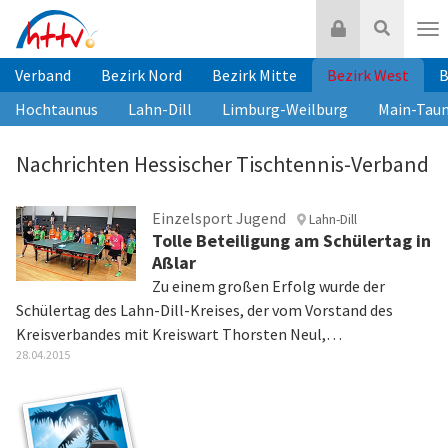
Zum
Login
Suche
Inhalt
Nav
springen
Verband
Bezirk Nord
Bezirk Mitte
Bezirk West
B
Hochtaunus
Lahn-Dill
Limburg-Weilburg
Main-Tau
Nachrichten Hessischer Tischtennis-Verband
Einzelsport Jugend
Lahn-Dill
Tolle Beteiligung am Schülertag in
Aßlar
Zu einem großen Erfolg wurde der
Schülertag des Lahn-Dill-Kreises, der vom Vorstand des
Kreisverbandes mit Kreiswart Thorsten Neul,…
28.04.2015