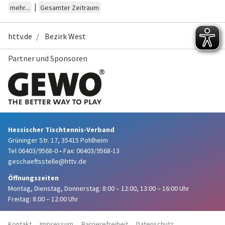
|
mehr...
Gesamter Zeitraum
httv.de
Bezirk West
Partner und Sponsoren
Hessischer Tischtennis-Verband
Grüninger Str. 17, 35415 Pohlheim
Tel 06403/9568-0
•
Fax: 06403/9568-13
geschaeftsstelle@httv.de
Öffnungszeiten
Montag, Dienstag, Donnerstag:
8:00 – 12:00,
13:00 – 16:00 Uhr
Freitag: 8:00 – 12:00 Uhr
Kontakt
Impressum
Barrierefreiheit
Datenschutz