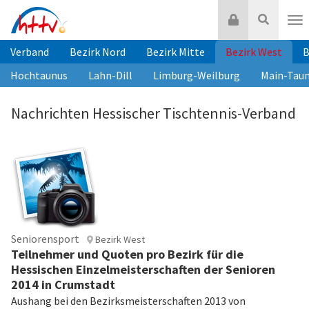
Zum
Login
Suche
Inhalt
Nav
springen
Verband
Bezirk Nord
Bezirk Mitte
Bezirk West
B
Hochtaunus
Lahn-Dill
Limburg-Weilburg
Main-Tau
Nachrichten Hessischer Tischtennis-Verband
Seniorensport
Bezirk West
Teilnehmer und Quoten pro Bezirk für die
Hessischen Einzelmeisterschaften der Senioren
2014 in Crumstadt
Aushang bei den Bezirksmeisterschaften 2013 von