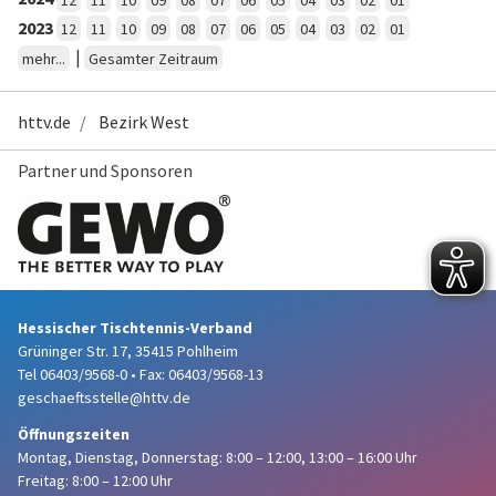
2023
12
11
10
09
08
07
06
05
04
03
02
01
|
mehr...
Gesamter Zeitraum
httv.de
Bezirk West
Partner und Sponsoren
Hessischer Tischtennis-Verband
Grüninger Str. 17, 35415 Pohlheim
Tel 06403/9568-0
•
Fax: 06403/9568-13
geschaeftsstelle@httv.de
Öffnungszeiten
Montag, Dienstag, Donnerstag:
8:00 – 12:00,
13:00 – 16:00 Uhr
Freitag: 8:00 – 12:00 Uhr