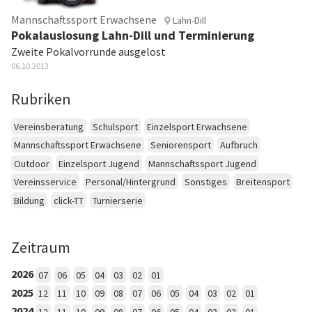
Mannschaftssport Erwachsene
Lahn-Dill
Pokalauslosung Lahn-Dill und Terminierung
Zweite Pokalvorrunde ausgelost
06.10.2013
Rubriken
Vereinsberatung
Schulsport
Einzelsport Erwachsene
Mannschaftssport Erwachsene
Seniorensport
Aufbruch
Outdoor
Einzelsport Jugend
Mannschaftssport Jugend
Vereinsservice
Personal/Hintergrund
Sonstiges
Breitensport
Bildung
click-TT
Turnierserie
Zeitraum
2026
07
06
05
04
03
02
01
2025
12
11
10
09
08
07
06
05
04
03
02
01
2024
12
11
10
09
08
07
06
05
04
03
02
01