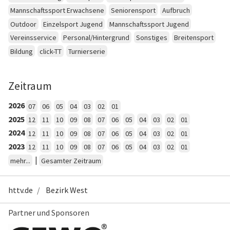
Mannschaftssport Erwachsene
Seniorensport
Aufbruch
Outdoor
Einzelsport Jugend
Mannschaftssport Jugend
Vereinsservice
Personal/Hintergrund
Sonstiges
Breitensport
Bildung
click-TT
Turnierserie
Zeitraum
2026
07
06
05
04
03
02
01
2025
12
11
10
09
08
07
06
05
04
03
02
01
2024
12
11
10
09
08
07
06
05
04
03
02
01
2023
12
11
10
09
08
07
06
05
04
03
02
01
|
mehr...
Gesamter Zeitraum
httv.de
Bezirk West
Partner und Sponsoren