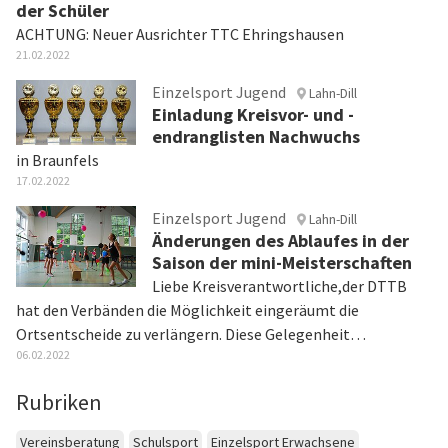
der Schüler
ACHTUNG: Neuer Ausrichter TTC Ehringshausen
21.02.2022
Einzelsport Jugend
Lahn-Dill
Einladung Kreisvor- und -
endranglisten Nachwuchs
in Braunfels
17.02.2022
Einzelsport Jugend
Lahn-Dill
Änderungen des Ablaufes in der
Saison der mini-Meisterschaften
Liebe Kreisverantwortliche,der DTTB
hat den Verbänden die Möglichkeit eingeräumt die
Ortsentscheide zu verlängern. Diese Gelegenheit…
06.02.2022
Rubriken
Vereinsberatung
Schulsport
Einzelsport Erwachsene