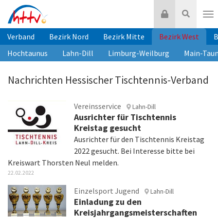
Zum
Login
Suche
Inhalt
Nav
springen
Verband
Bezirk Nord
Bezirk Mitte
Bezirk West
B
Hochtaunus
Lahn-Dill
Limburg-Weilburg
Main-Tau
Nachrichten Hessischer Tischtennis-Verband
Vereinsservice
Lahn-Dill
Ausrichter für Tischtennis
Kreistag gesucht
Ausrichter für den Tischtennis Kreistag
2022 gesucht. Bei Interesse bitte bei
Kreiswart Thorsten Neul melden.
22.02.2022
Einzelsport Jugend
Lahn-Dill
Einladung zu den
Kreisjahrgangsmeisterschaften