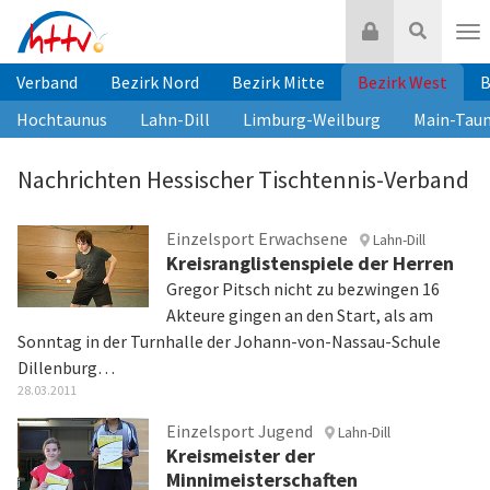
Zum
Login
Suche
Inhalt
Nav
springen
Verband
Bezirk Nord
Bezirk Mitte
Bezirk West
B
Hochtaunus
Lahn-Dill
Limburg-Weilburg
Main-Tau
Nachrichten Hessischer Tischtennis-Verband
Einzelsport Erwachsene
Lahn-Dill
Kreisranglistenspiele der Herren
Gregor Pitsch nicht zu bezwingen 16
Akteure gingen an den Start, als am
Sonntag in der Turnhalle der Johann-von-Nassau-Schule
Dillenburg…
28.03.2011
Einzelsport Jugend
Lahn-Dill
Kreismeister der
Minnimeisterschaften