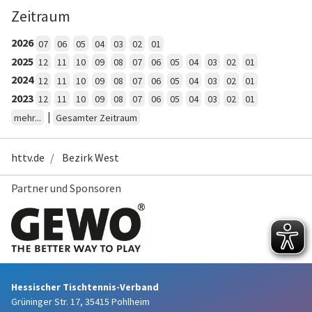
Zeitraum
2026
07
06
05
04
03
02
01
2025
12
11
10
09
08
07
06
05
04
03
02
01
2024
12
11
10
09
08
07
06
05
04
03
02
01
2023
12
11
10
09
08
07
06
05
04
03
02
01
|
mehr...
Gesamter Zeitraum
httv.de
Bezirk West
Partner und Sponsoren
Hessischer Tischtennis-Verband
Grüninger Str. 17, 35415 Pohlheim