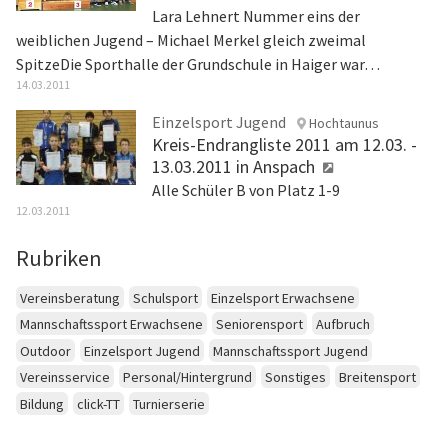
Lara Lehnert Nummer eins der
weiblichen Jugend – Michael Merkel gleich zweimal
SpitzeDie Sporthalle der Grundschule in Haiger war…
14.03.2011
Einzelsport Jugend
Hochtaunus
Kreis-Endrangliste 2011 am 12.03. -
13.03.2011 in Anspach
Alle Schüler B von Platz 1-9
12.03.2011
Rubriken
Vereinsberatung
Schulsport
Einzelsport Erwachsene
Mannschaftssport Erwachsene
Seniorensport
Aufbruch
Outdoor
Einzelsport Jugend
Mannschaftssport Jugend
Vereinsservice
Personal/Hintergrund
Sonstiges
Breitensport
Bildung
click-TT
Turnierserie