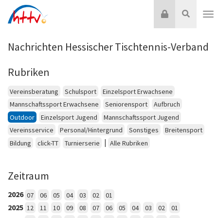
Zum
Login
Suche
Inhalt
Nav
springen
Nachrichten Hessischer Tischtennis-Verband
Rubriken
Vereinsberatung
Schulsport
Einzelsport Erwachsene
Mannschaftssport Erwachsene
Seniorensport
Aufbruch
Outdoor
Einzelsport Jugend
Mannschaftssport Jugend
Vereinsservice
Personal/Hintergrund
Sonstiges
Breitensport
|
Bildung
click-TT
Turnierserie
Alle Rubriken
Zeitraum
2026
07
06
05
04
03
02
01
2025
12
11
10
09
08
07
06
05
04
03
02
01