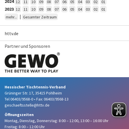
2024
12
11
10
09
08
07
06
05
04
03
02
01
2023
12
11
10
09
08
07
06
05
04
03
02
01
|
mehr...
Gesamter Zeitraum
httv.de
Partner und Sponsoren
Hessischer Tischtennis-Verband
Grüninger Str. 17, 35415 Pohlheim
Tel 06403/9568-0
•
Fax: 06403/9568-13
geschaeftsstelle@httv.de
Öffnungszeiten
Montag, Dienstag, Donnerstag:
8:00 – 12:00,
13:00 – 16:00 Uhr
Freitag: 8:00 – 12:00 Uhr