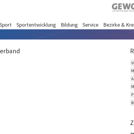
Sport
Sportentwicklung
Bildung
Service
Bezirke & Kre
Verband
R
V
M
A
M
P
B
Z
2