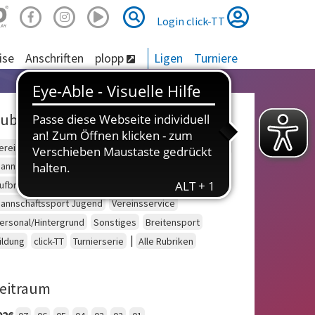
Suche
Suche
Login click-TT
ise
Anschriften
plopp
Ligen
Turniere
ubriken
ereinsberatung
Schulsport
Einzelsport Erwachsene
annschaftssport Erwachsene
Seniorensport
ufbruch
Outdoor
Einzelsport Jugend
annschaftssport Jugend
Vereinsservice
ersonal/Hintergrund
Sonstiges
Breitensport
|
ildung
click-TT
Turnierserie
Alle Rubriken
eitraum
026