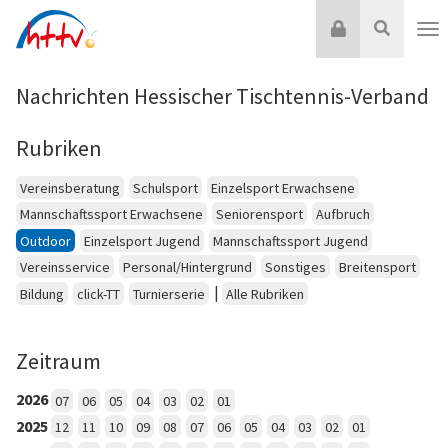
Zum
Login
Suche
Inhalt
Nav
springen
Nachrichten Hessischer Tischtennis-Verband
Rubriken
Vereinsberatung
Schulsport
Einzelsport Erwachsene
Mannschaftssport Erwachsene
Seniorensport
Aufbruch
Outdoor
Einzelsport Jugend
Mannschaftssport Jugend
Vereinsservice
Personal/Hintergrund
Sonstiges
Breitensport
|
Bildung
click-TT
Turnierserie
Alle Rubriken
Zeitraum
2026
07
06
05
04
03
02
01
2025
12
11
10
09
08
07
06
05
04
03
02
01