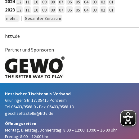
2024
12
11
10
09
08
07
06
05
04
03
02
01
2023
12
11
10
09
08
07
06
05
04
03
02
01
|
mehr...
Gesamter Zeitraum
httv.de
Partner und Sponsoren
Hessischer Tischtennis-Verband
Grüninger Str. 17, 35415 Pohlheim
Tel 06403/9568-0
•
Fax: 06403/9568-13
geschaeftsstelle@httv.de
Öffnungszeiten
Montag, Dienstag, Donnerstag:
8:00 – 12:00,
13:00 – 16:00 Uhr
Freitag: 8:00 – 12:00 Uhr