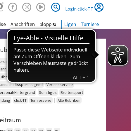
Suche
Suche
Login click-TT
ise
Anschriften
plopp
Ligen
Turniere
ubriken
ereinsberatung
Schulsport
Einzelsport Erwachsene
annschaftssport Erwachsene
Seniorensport
ufbruch
Outdoor
Einzelsport Jugend
annschaftssport Jugend
Vereinsservice
ersonal/Hintergrund
Sonstiges
Breitensport
|
ildung
click-TT
Turnierserie
Alle Rubriken
eitraum
026