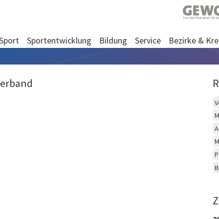
Sport
Sportentwicklung
Bildung
Service
Bezirke & Kre
Verband
R
V
M
A
M
P
B
Z
2