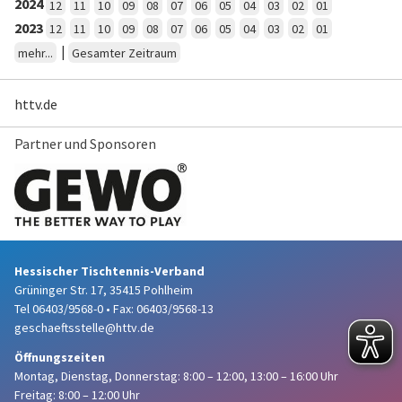
2024
12
11
10
09
08
07
06
05
04
03
02
01
2023
12
11
10
09
08
07
06
05
04
03
02
01
|
mehr...
Gesamter Zeitraum
httv.de
Partner und Sponsoren
Hessischer Tischtennis-Verband
Grüninger Str. 17, 35415 Pohlheim
Tel 06403/9568-0
•
Fax: 06403/9568-13
geschaeftsstelle@httv.de
Öffnungszeiten
Montag, Dienstag, Donnerstag:
8:00 – 12:00,
13:00 – 16:00 Uhr
Freitag: 8:00 – 12:00 Uhr