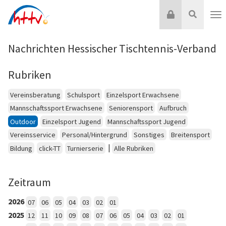
Zum
Login
Suche
Inhalt
Nav
springen
Nachrichten Hessischer Tischtennis-Verband
Rubriken
Vereinsberatung
Schulsport
Einzelsport Erwachsene
Mannschaftssport Erwachsene
Seniorensport
Aufbruch
Outdoor
Einzelsport Jugend
Mannschaftssport Jugend
Vereinsservice
Personal/Hintergrund
Sonstiges
Breitensport
|
Bildung
click-TT
Turnierserie
Alle Rubriken
Zeitraum
2026
07
06
05
04
03
02
01
2025
12
11
10
09
08
07
06
05
04
03
02
01