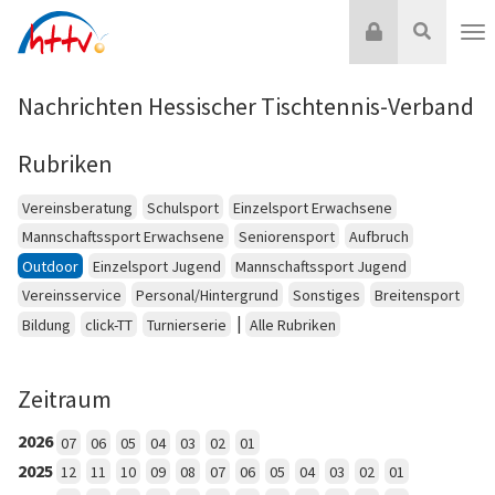
Zum
Login
Suche
Inhalt
Nav
springen
Nachrichten Hessischer Tischtennis-Verband
Rubriken
Vereinsberatung
Schulsport
Einzelsport Erwachsene
Mannschaftssport Erwachsene
Seniorensport
Aufbruch
Outdoor
Einzelsport Jugend
Mannschaftssport Jugend
Vereinsservice
Personal/Hintergrund
Sonstiges
Breitensport
|
Bildung
click-TT
Turnierserie
Alle Rubriken
Zeitraum
2026
07
06
05
04
03
02
01
2025
12
11
10
09
08
07
06
05
04
03
02
01