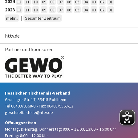
2024
12
11
10
09
08
07
06
05
04
03
02
01
2023
12
11
10
09
08
07
06
05
04
03
02
01
|
mehr...
Gesamter Zeitraum
httv.de
Partner und Sponsoren
Hessischer Tischtennis-Verband
Grüninger Str. 17, 35415 Pohlheim
Tel 06403/9568-0
•
Fax: 06403/9568-13
geschaeftsstelle@httv.de
Öffnungszeiten
Montag, Dienstag, Donnerstag:
8:00 – 12:00,
13:00 – 16:00 Uhr
Freitag: 8:00 – 12:00 Uhr