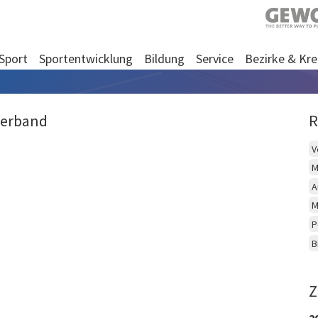
Sport
Sportentwicklung
Bildung
Service
Bezirke & Kre
Verband
R
V
M
A
M
P
B
Z
2