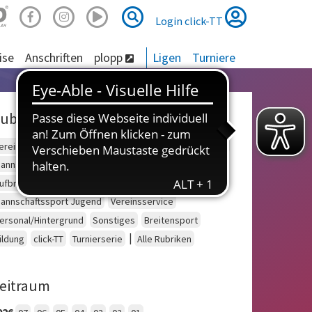
Suche
Suche
Login click-TT
ise
Anschriften
plopp
Ligen
Turniere
ubriken
ereinsberatung
Schulsport
Einzelsport Erwachsene
annschaftssport Erwachsene
Seniorensport
ufbruch
Outdoor
Einzelsport Jugend
annschaftssport Jugend
Vereinsservice
ersonal/Hintergrund
Sonstiges
Breitensport
|
ildung
click-TT
Turnierserie
Alle Rubriken
eitraum
026