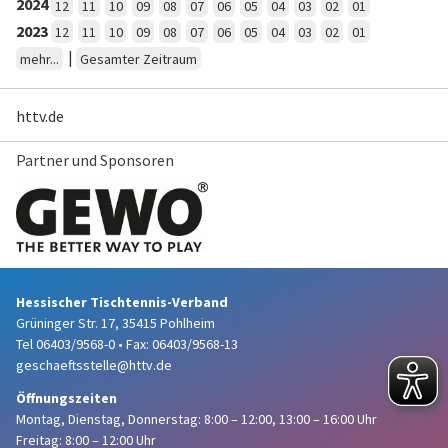
2024
12
11
10
09
08
07
06
05
04
03
02
01
2023
12
11
10
09
08
07
06
05
04
03
02
01
|
mehr...
Gesamter Zeitraum
httv.de
Partner und Sponsoren
Hessischer Tischtennis-Verband
Grüninger Str. 17, 35415 Pohlheim
Tel 06403/9568-0
•
Fax: 06403/9568-13
geschaeftsstelle@httv.de
Öffnungszeiten
Montag, Dienstag, Donnerstag:
8:00 – 12:00,
13:00 – 16:00 Uhr
Freitag: 8:00 – 12:00 Uhr