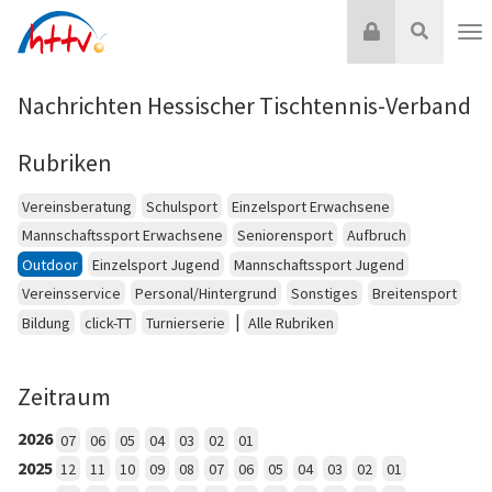
Zum
Login
Suche
Inhalt
Nav
springen
Nachrichten Hessischer Tischtennis-Verband
Rubriken
Vereinsberatung
Schulsport
Einzelsport Erwachsene
Mannschaftssport Erwachsene
Seniorensport
Aufbruch
Outdoor
Einzelsport Jugend
Mannschaftssport Jugend
Vereinsservice
Personal/Hintergrund
Sonstiges
Breitensport
|
Bildung
click-TT
Turnierserie
Alle Rubriken
Zeitraum
2026
07
06
05
04
03
02
01
2025
12
11
10
09
08
07
06
05
04
03
02
01