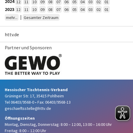
2024
12
11
10
09
08
07
06
05
04
03
02
01
2023
12
11
10
09
08
07
06
05
04
03
02
01
|
mehr...
Gesamter Zeitraum
httv.de
Partner und Sponsoren
Hessischer Tischtennis-Verband
Grüninger Str. 17, 35415 Pohlheim
Tel 06403/9568-0
•
Fax: 06403/9568-13
geschaeftsstelle@httv.de
Öffnungszeiten
Montag, Dienstag, Donnerstag:
8:00 – 12:00,
13:00 – 16:00 Uhr
Freitag: 8:00 – 12:00 Uhr