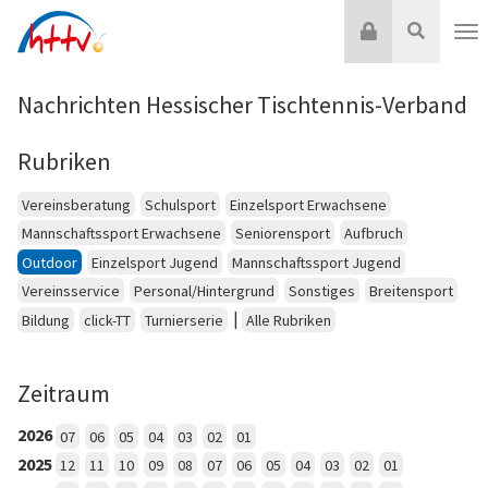
Zum
Login
Suche
Inhalt
Nav
springen
Nachrichten Hessischer Tischtennis-Verband
Rubriken
Vereinsberatung
Schulsport
Einzelsport Erwachsene
Mannschaftssport Erwachsene
Seniorensport
Aufbruch
Outdoor
Einzelsport Jugend
Mannschaftssport Jugend
Vereinsservice
Personal/Hintergrund
Sonstiges
Breitensport
|
Bildung
click-TT
Turnierserie
Alle Rubriken
Zeitraum
2026
07
06
05
04
03
02
01
2025
12
11
10
09
08
07
06
05
04
03
02
01