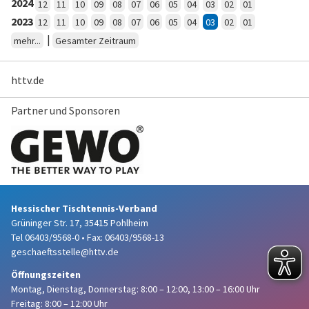
2024
12
11
10
09
08
07
06
05
04
03
02
01
2023
12
11
10
09
08
07
06
05
04
03
02
01
|
mehr...
Gesamter Zeitraum
httv.de
Partner und Sponsoren
Hessischer Tischtennis-Verband
Grüninger Str. 17, 35415 Pohlheim
Tel 06403/9568-0
•
Fax: 06403/9568-13
geschaeftsstelle@httv.de
Öffnungszeiten
Montag, Dienstag, Donnerstag:
8:00 – 12:00,
13:00 – 16:00 Uhr
Freitag: 8:00 – 12:00 Uhr