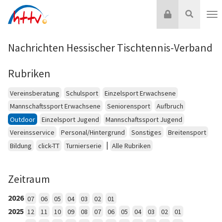
Zum
Login
Suche
Inhalt
Nav
springen
Nachrichten Hessischer Tischtennis-Verband
Rubriken
Vereinsberatung
Schulsport
Einzelsport Erwachsene
Mannschaftssport Erwachsene
Seniorensport
Aufbruch
Outdoor
Einzelsport Jugend
Mannschaftssport Jugend
Vereinsservice
Personal/Hintergrund
Sonstiges
Breitensport
|
Bildung
click-TT
Turnierserie
Alle Rubriken
Zeitraum
2026
07
06
05
04
03
02
01
2025
12
11
10
09
08
07
06
05
04
03
02
01